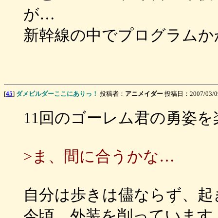
が…
新幹線の中でプログラムか
[
45
]
ダメビルダーここにありっ！
投稿者：
アニメイダー
投稿日：2007/03/09(
11回のゴーレム君の勇姿
>ま、間に合うかな…
自分は歩きは儘ならず、起
今頃、外装を削っています