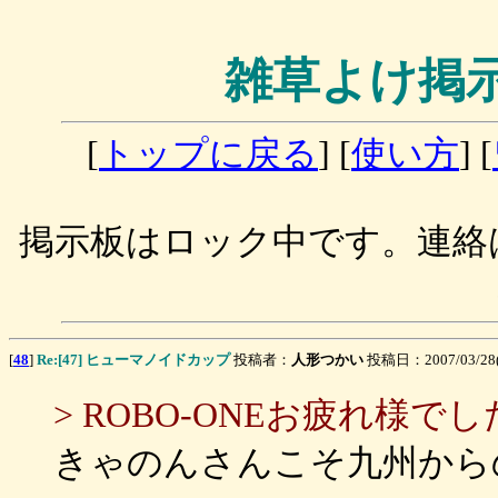
雑草よけ掲
[
トップに戻る
] [
使い方
] [
掲示板はロック中です。連絡
[
48
]
Re:[47] ヒューマノイドカップ
投稿者：
人形つかい
投稿日：2007/03/28(
> ROBO-ONEお疲れ様で
きゃのんさんこそ九州から