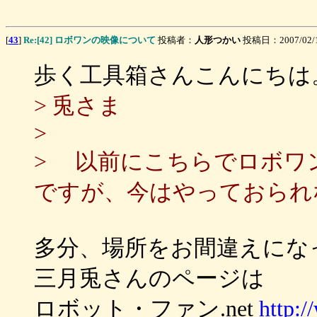
[
43
]
Re:[42] ロボワンの映像について
投稿者：
人形つかい
投稿日：2007/02/17
歩く工具箱さんこんにちは
> 兎さま
>
> 以前にこちらでロボワ
ですが、今はやっておられ
多分、場所をお間違えにな
三月兎さんのページは
ロボット・ファン.net
http:/