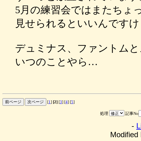
5月の練習会ではまたちょ
見せられるといいんですけ
デュミナス、ファントムと
いつのことやら…
[
1
]
[2]
[
3
] [
4
] [
5
]
処理
記事No
-
L
Modified