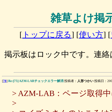
雑草よけ掲
[
トップに戻る
] [
使い方
] [
掲示板はロック中です。連絡
[
78
]
Re:[75] AZM-LABチェックエラー解消
投稿者：
人形つかい
投稿日：2009/
> AZM-LAB：ページ取
>