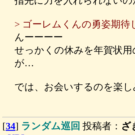
指先に力を入れられないの
> ゴーレムくんの勇姿期待
んーーーー
せっかくの休みを年賀状用
が…
では、お会いするのを楽し
[
34
]
ランダム巡回
投稿者：
ざ