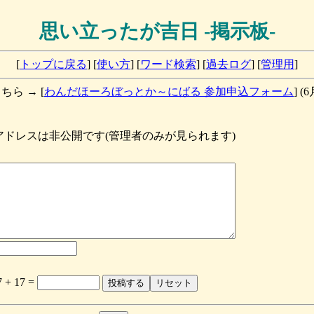
思い立ったが吉日 -掲示板-
[
トップに戻る
] [
使い方
] [
ワード検索
] [
過去ログ
] [
管理用
]
ら → [
わんだほーろぼっとか～にばる 参加申込フォーム
] (
ドレスは非公開です(管理者のみが見られます)
 17 =