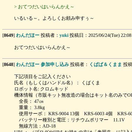
> おてつだいはいらんかえ～
いるいる～。よろしくお頼み申すぅ～
[
8649
]
わんだほー
投稿者：
yuki
投稿日：2025/06/24(Tue) 22:0
おてつだいはいらんかえ～
[
8648
]
わんだほー 参加申し込み
投稿者：
くぱぱ＆くまま
投稿日
下記項目をご記入ください
氏名（もしくはハンドル名）： くぱくま
ロボット名: クロムキッド
機体情報（市販キット無改造の場合はキット名のみでO
全長： 47㎝
重量： 3.8kg
使用サーボ： KRS-9004 13個 KRS-6003 4個 KRS-6
バッテリー種別と電圧：リチウムポリマー 11.1V
無線方法：AD-18