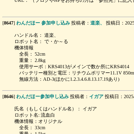
URL： （ブログやHPをお持ちの方は「参照先」に記
[
8647
]
わんだほー 参加申し込み
投稿者：
道楽、
投稿日：2025/06
ハンドル名： 道楽、
ロボット名： で・か～る
機体情報
全長： 52cm
重量： 2.8kg
使用サーボ：KRS4013がメインで数か所にKRS4014 
バッテリー種別と電圧：リチウムポリマー11.1V 850mAh
無線方法：AD-3(ほかに1.2.3.4.6.8.13.17.19あり)
[
8646
]
わんだほー参加申し込み
投稿者：
イガア
投稿日：2025/06
氏名（もしくはハンドル名）： イガア
ロボット名: 流血白
機体情報：オリジナル
全長： 33cm
重量： 1.5kg