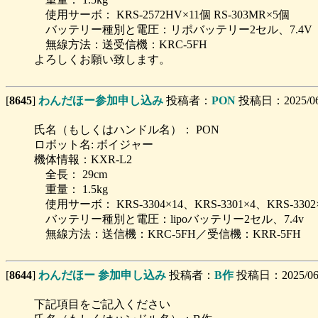
使用サーボ： KRS-2572HV×11個 RS-303MR×5個
バッテリー種別と電圧：リポバッテリー2セル、7.4V
無線方法：送受信機：KRC-5FH
よろしくお願い致します。
[
8645
]
わんだほー参加申し込み
投稿者：
PON
投稿日：2025/06/1
氏名（もしくはハンドル名）： PON
ロボット名: ボイジャー
機体情報：KXR-L2
全長： 29cm
重量： 1.5kg
使用サーボ： KRS-3304×14、KRS-3301×4、KRS-3302
バッテリー種別と電圧：lipoバッテリー2セル、7.4v
無線方法：送信機：KRC-5FH／受信機：KRR-5FH
[
8644
]
わんだほー 参加申し込み
投稿者：
B作
投稿日：2025/06/1
下記項目をご記入ください