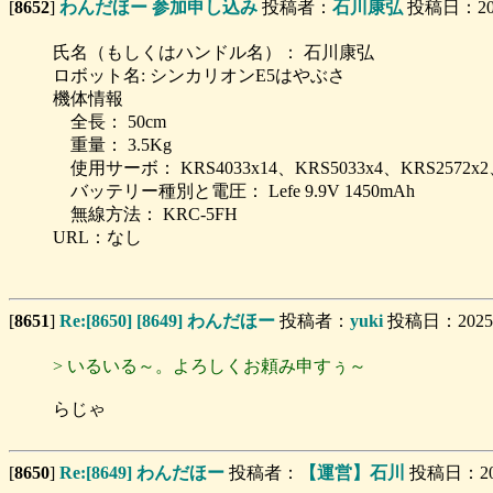
[
8652
]
わんだほー 参加申し込み
投稿者：
石川康弘
投稿日：2025/
氏名（もしくはハンドル名）： 石川康弘
ロボット名: シンカリオンE5はやぶさ
機体情報
全長： 50cm
重量： 3.5Kg
使用サーボ： KRS4033x14、KRS5033x4、KRS2572x2、
バッテリー種別と電圧： Lefe 9.9V 1450mAh
無線方法： KRC-5FH
URL：なし
[
8651
]
Re:[8650] [8649] わんだほー
投稿者：
yuki
投稿日：2025/06
> いるいる～。よろしくお頼み申すぅ～
らじゃ
[
8650
]
Re:[8649] わんだほー
投稿者：
【運営】石川
投稿日：2025