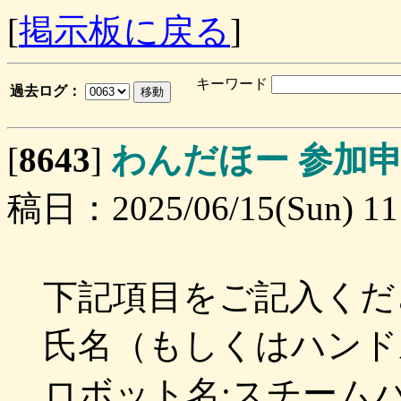
[
掲示板に戻る
]
キーワード
過去ログ：
[
8643
]
わんだほー 参加
稿日：2025/06/15(Sun) 11
下記項目をご記入くだ
氏名（もしくはハンド
ロボット名:スチーム